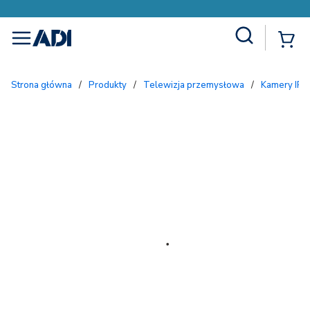
Site Search
{
menu
Strona główna
/
Produkty
/
Telewizja przemysłowa
/
Kamery IP