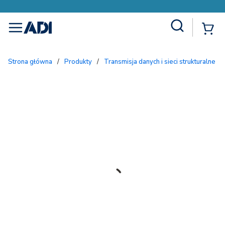
Site Search
{
menu
Strona główna
/
Produkty
/
Transmisja danych i sieci strukturalne
/