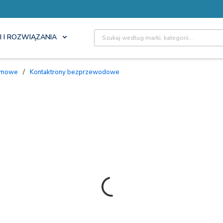
Site Search
I I ROZWIĄZANIA
armowe
/
Kontaktrony bezprzewodowe