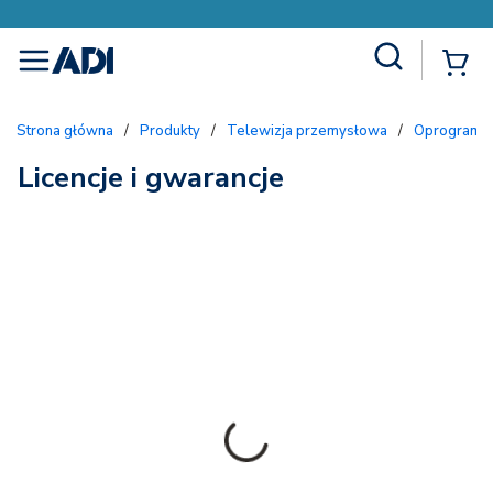
Site Search
{
menu
Strona główna
/
Produkty
/
Telewizja przemysłowa
/
Oprogramow
Licencje i gwarancje