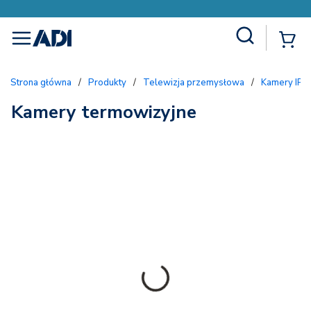
Site Search
{
menu
Strona główna
/
Produkty
/
Telewizja przemysłowa
/
Kamery IP
Kamery termowizyjne