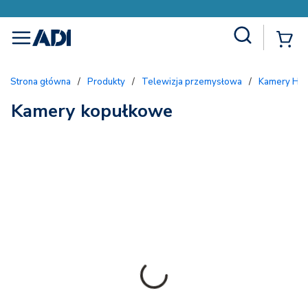
Site Search
{
menu
Strona główna
/
Produkty
/
Telewizja przemysłowa
/
Kamery HD
Kamery kopułkowe