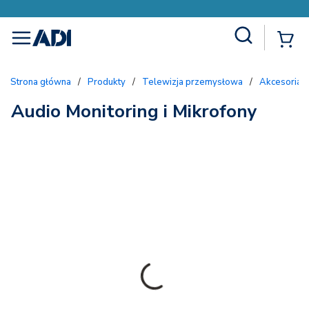
Site Search
{
menu
Strona główna
/
Produkty
/
Telewizja przemysłowa
/
Akcesoria
Audio Monitoring i Mikrofony