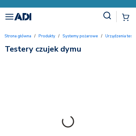
Site Search
{
menu
Strona główna
/
Produkty
/
Systemy pożarowe
/
Urządzenia test
Testery czujek dymu