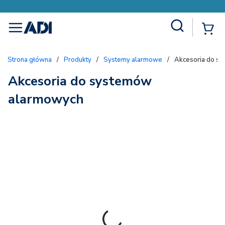
Site Search
{
menu
Strona główna
/
Produkty
/
Systemy alarmowe
/
Akcesoria do s
Akcesoria do systemów
alarmowych