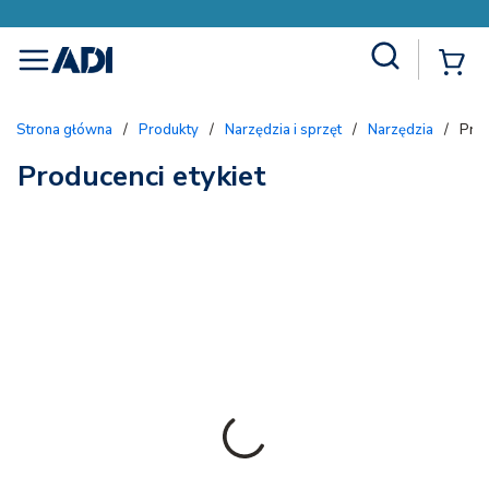
Site Search
{
menu
Strona główna
/
Produkty
/
Narzędzia i sprzęt
/
Narzędzia
/
Prod
Producenci etykiet