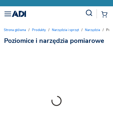
Site Search
{
menu
Strona główna
/
Produkty
/
Narzędzia i sprzęt
/
Narzędzia
/
Pozi
Poziomice i narzędzia pomiarowe