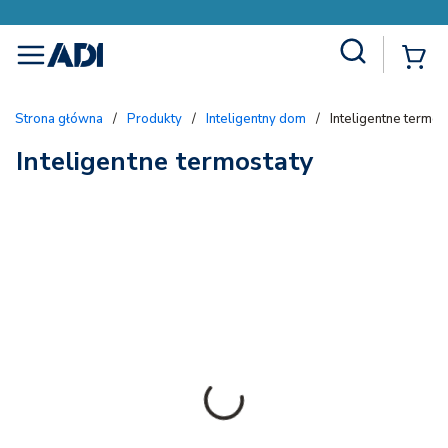
Site Search
{
menu
Strona główna
/
Produkty
/
Inteligentny dom
/
Inteligentne termos
Inteligentne termostaty