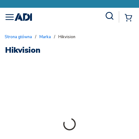
Site Search
{
menu
Strona główna
/
Marka
/
Hikvision
Hikvision