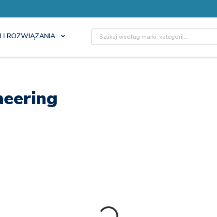
Site Search
I I ROZWIĄZANIA
neering