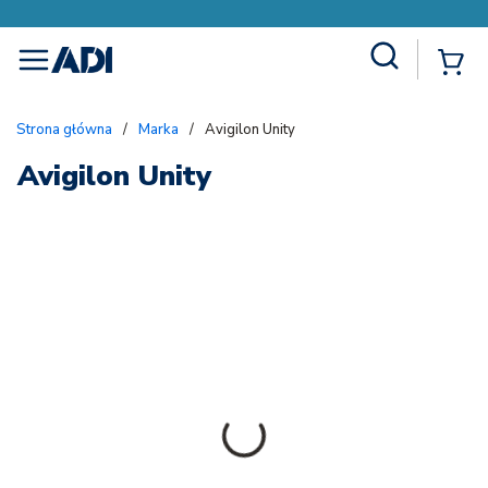
Site Search
{
menu
Strona główna
/
Marka
/
Avigilon Unity
Avigilon Unity