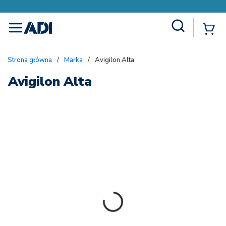
Site Search
{
menu
Strona główna
/
Marka
/
Avigilon Alta
Avigilon Alta