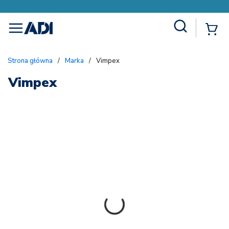
Site Search
{
menu
Strona główna
/
Marka
/
Vimpex
Vimpex