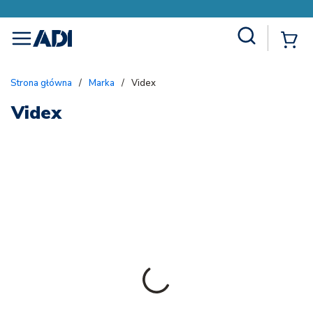
Site Search
{
menu
Strona główna
/
Marka
/
Videx
Videx