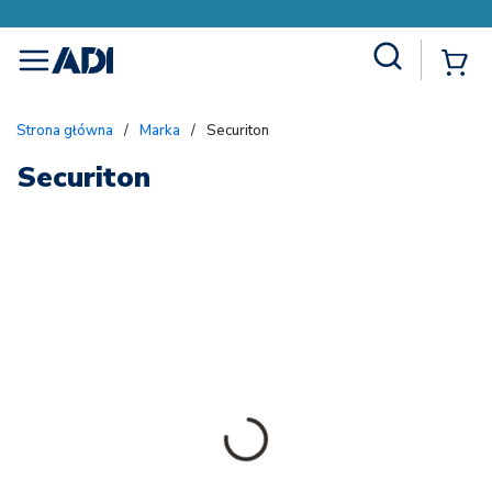
Site Search
{
menu
Strona główna
/
Marka
/
Securiton
Securiton