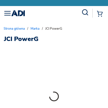
Site Search
{
menu
Strona główna
/
Marka
/
JCI PowerG
JCI PowerG