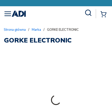
Site Search
{
menu
Strona główna
/
Marka
/
GORKE ELECTRONIC
GORKE ELECTRONIC