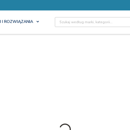
Site Search
I I ROZWIĄZANIA