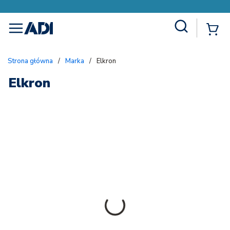
Site Search
{
menu
Strona główna
/
Marka
/
Elkron
Elkron