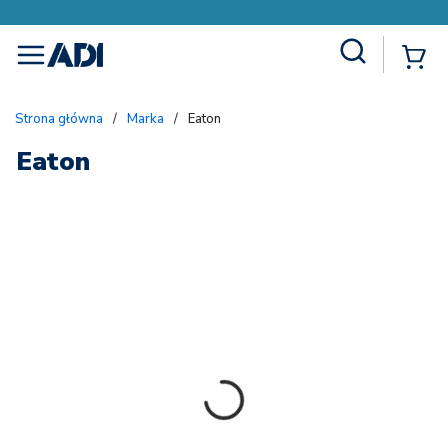
Site Search
{
menu
Strona główna
/
Marka
/
Eaton
Eaton