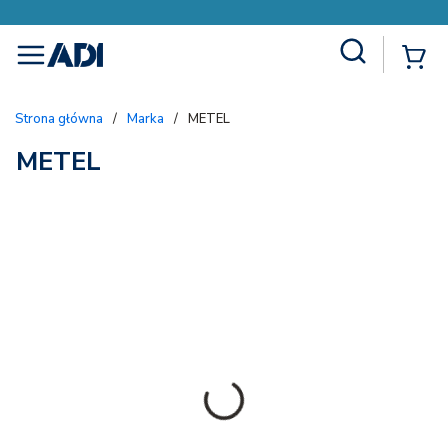
Site Search
{
menu
Strona główna
/
Marka
/
METEL
METEL