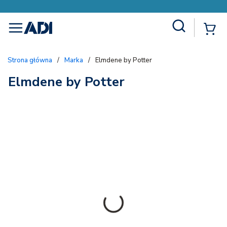
Site Search
{
menu
Strona główna
/
Marka
/
Elmdene by Potter
Elmdene by Potter