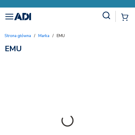
Site Search
{
menu
Strona główna
/
Marka
/
EMU
EMU