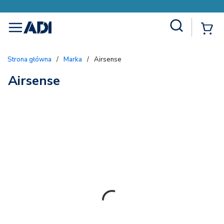
Site Search
{
menu
Strona główna
/
Marka
/
Airsense
Airsense