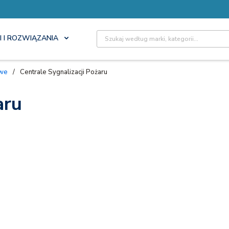
Site Search
I I ROZWIĄZANIA
owe
/
Centrale Sygnalizacji Pożaru
aru