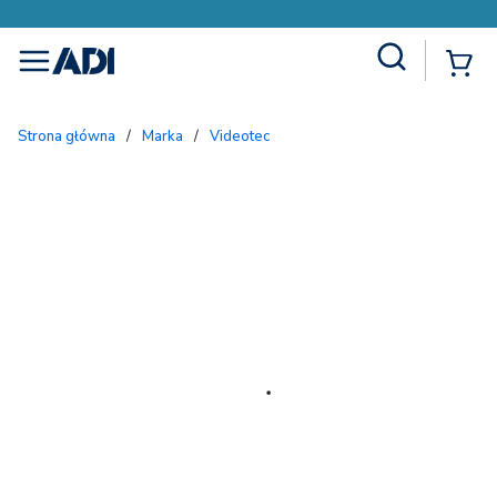
Site Search
{
menu
Strona główna
/
Marka
/
Videotec