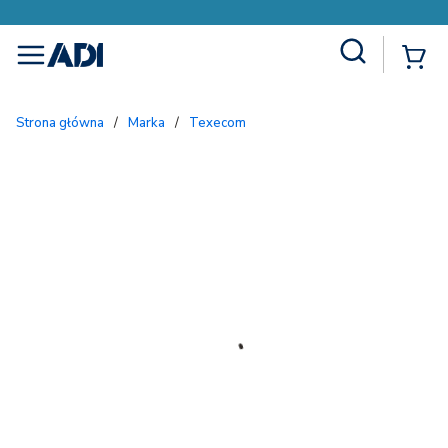
Site Search
{
menu
Strona główna
/
Marka
/
Texecom