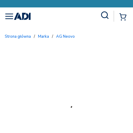
Site Search
{
menu
Strona główna
/
Marka
/
AG Neovo