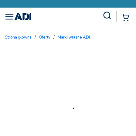
Site Search
{
menu
Strona główna
/
Oferty
/
Marki własne ADI