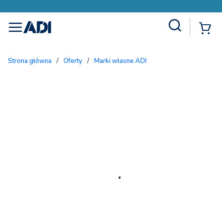
Site Search
{
menu
Strona główna
/
Oferty
/
Marki własne ADI