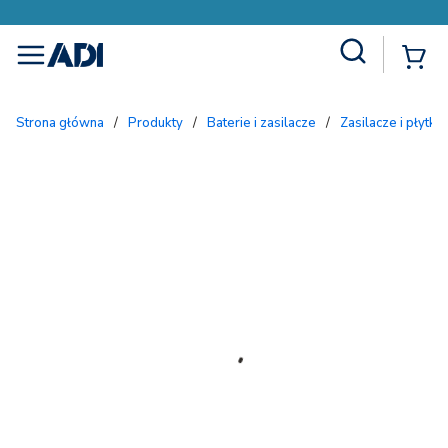
Site Search
{
menu
Strona główna
/
Produkty
/
Baterie i zasilacze
/
Zasilacze i płytki