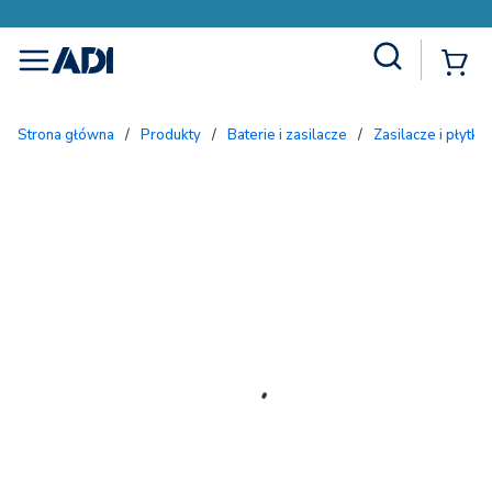
Site Search
{
menu
Strona główna
/
Produkty
/
Baterie i zasilacze
/
Zasilacze i płytki