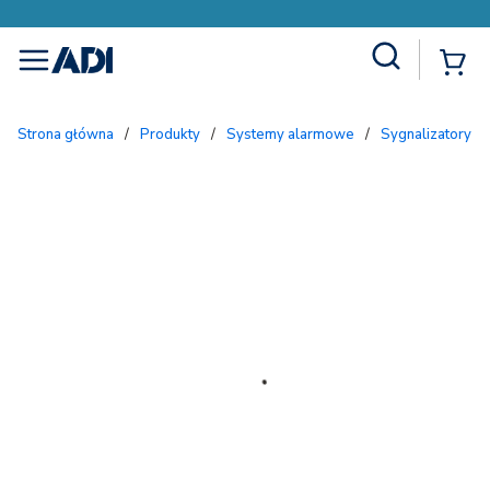
Site Search
{
menu
Strona główna
/
Produkty
/
Systemy alarmowe
/
Sygnalizatory 