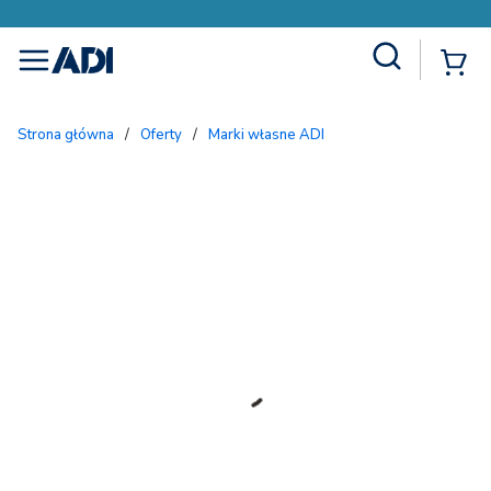
Site Search
{
menu
Strona główna
/
Oferty
/
Marki własne ADI