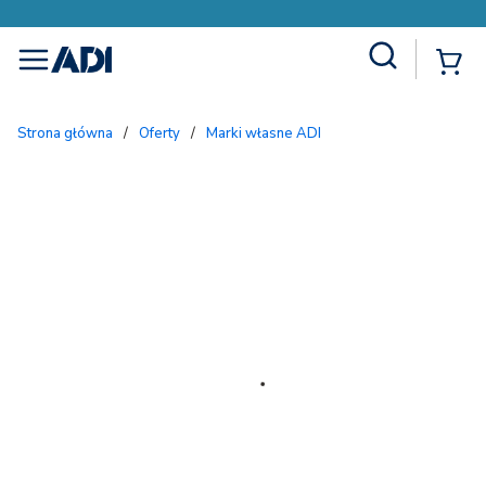
Site Search
{
menu
Strona główna
/
Oferty
/
Marki własne ADI