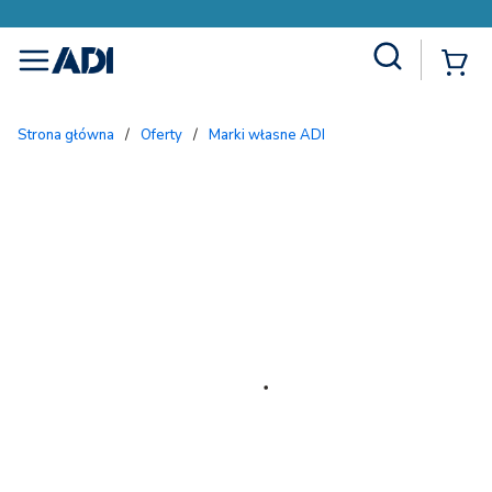
Site Search
{
menu
Strona główna
/
Oferty
/
Marki własne ADI