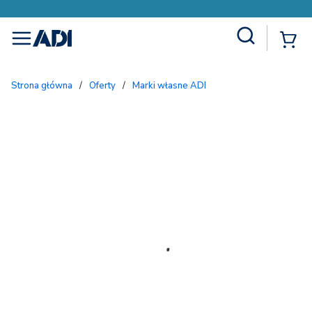
Site Search
{
menu
Strona główna
/
Oferty
/
Marki własne ADI