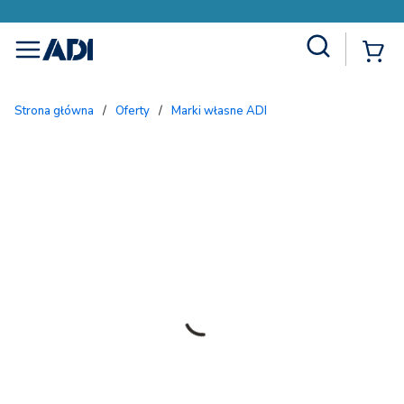
Site Search
{
menu
Strona główna
/
Oferty
/
Marki własne ADI