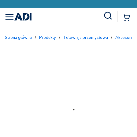
Site Search
{
menu
Strona główna
/
Produkty
/
Telewizja przemysłowa
/
Akcesoria