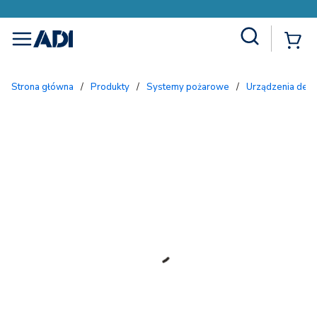
Site Search
{
menu
Strona główna
/
Produkty
/
Systemy pożarowe
/
Urządzenia dete