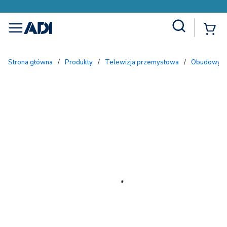
Site Search
{
menu
Strona główna
/
Produkty
/
Telewizja przemysłowa
/
Obudowy i