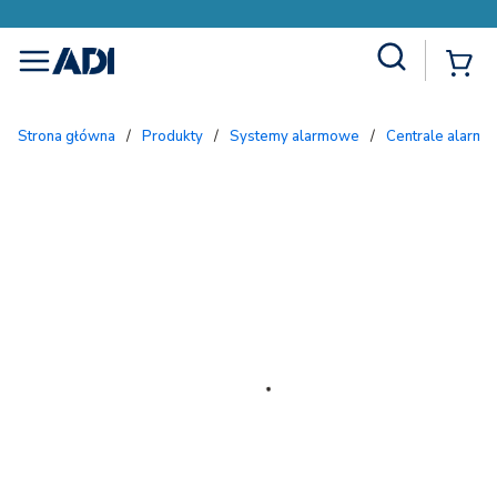
Site Search
{
menu
Strona główna
/
Produkty
/
Systemy alarmowe
/
Centrale alarmo