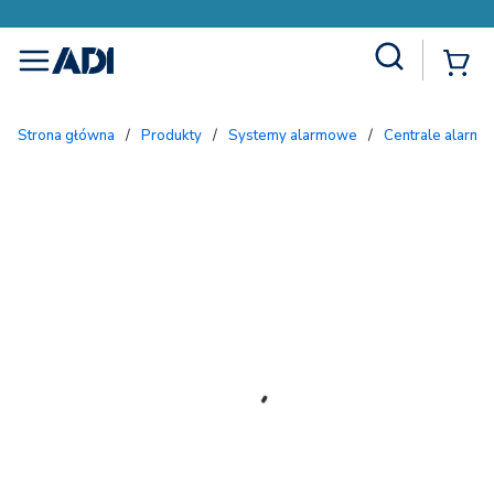
Site Search
{
menu
Strona główna
/
Produkty
/
Systemy alarmowe
/
Centrale alarmo