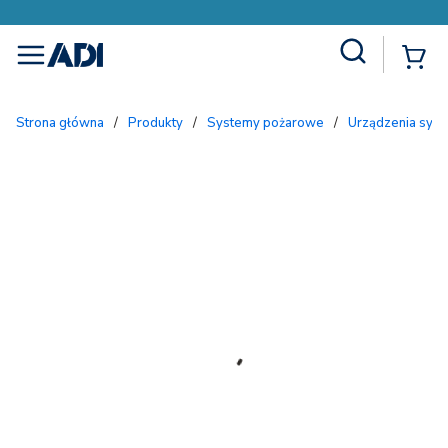
Site Search
{
menu
Strona główna
/
Produkty
/
Systemy pożarowe
/
Urządzenia sygn