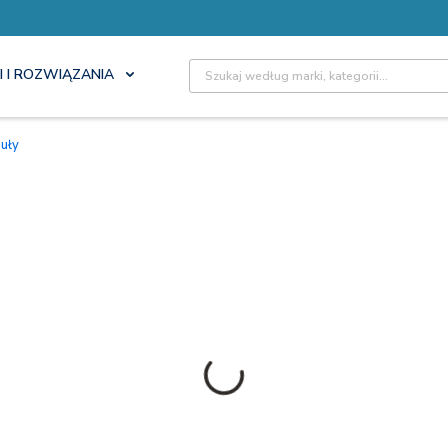
Site Search
I I ROZWIĄZANIA
duły