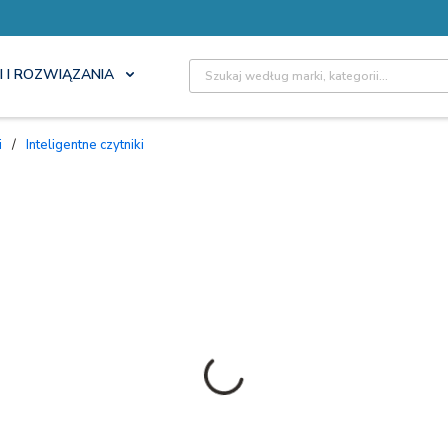
Site Search
I I ROZWIĄZANIA
i
/
Inteligentne czytniki